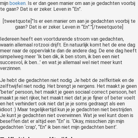
mijn
boeken
. Is er dan geen manier om aan je gedachten voorbij
te gaan? Dat is er zeker. Leven in “En”.
[tweetquote]”Is er een manier om aan je gedachten voorbij te
gaan? Dat is er zeker. Leven in “En”.”[/tweetquote]
Iedereen heeft een voortdurende stroom van gedachten,
waarin allemaal rotzooi drijft. En natuurlijk komt het de ene dag
meer naar de oppervlakte dan de andere dag. De ene dag heeft
simpelweg meer ‘Ik ben dik, ik ben stom, ik ben een niet
succesvol, ik ben…’ en wat je allemaal wel niet meer kunt
verzinnen.
Je hebt die gedachten niet nodig. Je hebt de zelfkritiek en de
zelftwijfel niet nodig. Het brengt je nergens. Het maakt je geen
‘beter’ persoon, het maakt je geen sociaal correct persoon, het
maakt je niet rijker, het maakt niet dat je je fijner of beter voelt
en het verhindert ook niet dat je je soms gedraagt als een
idioot :) Maar tegelijkertijd kun je je gedachten niet bestrijden.
Je kunt je gedachten niet overwinnen. Wat je wel kunt doen is
beseffen dat er altijd een “En” is. ‘Okay, misschien zijn mijn
gedachten ‘crap’, “En” ik ben niet mijn gedachten bent’.