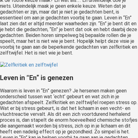
ik de foute keuze maak? En wat als…’. En uiteindelijk doe je
niets. Uiteindelijk maak je geen enkele keuze. Weten dat je
gedachten er zijn, maar dat je niet je gedachten bent, is
essentieel om aan je gedachten voorbij te gaan. Leven in “En”
laat zien dat er altijd meerder waarheden zijn. “En” je bent dit en
je hebt die gedachten, “En” je bent dat ook en hebt daarbij deze
gedachten. Beiden horen simpelweg bij bepaalde rollen die je
speelt, maar het is niet wie je bent. Hopelijk helpt deze visie je
voorbij te gaan aan de beperkende gedachten van zelfkritiek en
zelftwijfel. Het is niet wie je bent.
Leven in “En” is genezen
Waarom is leven in “En” genezen? Je hersenen maken geen
onderscheid tussen wat ‘echt’ gebeurt en wat zich in je
gedachten afspeelt. Zelfkritiek en zelftwijfel roepen stress op.
Wat er bij stress gebeurt, is dat het lichaam in een vecht- en
vluchtreactie vervalt. Als dit een zich voortdurend herhalend
proces is, dan stapelt de enorm hoeveelheid chemische stofjes
die aangemaakt worden bij stress, zich op in je lichaam en dit
heeft een nadelig effect op je gezondheid. Zo simpel is het.
Leven in “En” kan je helpen voorbij te gaan aan je gedachten.