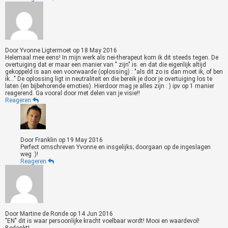
Door
Yvonne Ligtermoet
op
18 May 2016
Helemaal mee eens! In mijn werk als nei-therapeut kom ik dit steeds tegen. De
overtuiging dat er maar een manier van " zijn" is. en dat die eigenlijk altijd
gekoppeld is aan een voorwaarde (oplossing) : "als dit zo is dan moet ik, of ben
ik..." De oplossing ligt in neutraliteit en die bereik je door je overtuiging los te
laten (en bijbehorende emoties). Hierdoor mag je alles zijn : ) ipv op 1 manier
reagerend. Ga vooral door met delen van je visie!!
Reageren
Door
Franklin
op
19 May 2016
Perfect omschreven Yvonne en insgelijks; doorgaan op de ingeslagen
weg :)!
Reageren
Door
Martine de Ronde
op
14 Jun 2016
"EN" dit is waar persoonlijke kracht voelbaar wordt! Mooi en waardevol!
Bedankt!