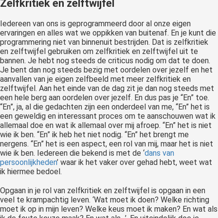
Zelfkritiek en zelftwijfel
Iedereen van ons is geprogrammeerd door al onze eigen
ervaringen en alles wat we oppikken van buitenaf. En je kunt die
programmering niet van binnenuit bestrijden. Dat is zelfkritiek
en zelftwijfel gebruiken om zelfkritiek en zelftwijfel uit te
bannen. Je hebt nog steeds de criticus nodig om dat te doen.
Je bent dan nog steeds bezig met oordelen over jezelf en het
aanvallen van je eigen zelfbeeld met meer zelfkritiek en
zelftwijfel. Aan het einde van de dag zit je dan nog steeds met
een hele berg aan oordelen over jezelf. En dus pas je “En” toe.
“En”, ja, al die gedachten zijn een onderdeel van me, “En” het is
een geweldig en interessant proces om te aanschouwen wat ik
allemaal doe en wat ik allemaal over mij afroep. “En” het is niet
wie ik ben. “En” ik heb het niet nodig. “En” het brengt me
nergens. “En” het is een aspect, een rol van mij, maar het is niet
wie ik ben. Iedereen die bekend is met de ‘
dans van
persoonlijkheden
’ waar ik het vaker over gehad hebt, weet wat
ik hiermee bedoel.
Opgaan in je rol van zelfkritiek en zelftwijfel is opgaan in een
veel te krampachtig leven. ‘Wat moet ik doen? Welke richting
moet ik op in mijn leven? Welke keus moet ik maken? En wat als