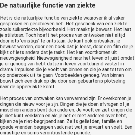
De natuurlijke functie van ziekte
Het is die natuurlijke functie van ziekte waarover ik al vaker
gesproken en geschreven heb. Het geschenk van een ziekte
zoals suikerziekte bijvoorbeeld. Het maakt je bewust. Het laat
je stilstaan. Toch hoeft het proces van ontwaken niet altijd
door iets ‘ernstigs’ te ontstaan. Je kunt ook ontwaken, je
bewust worden, door een boek dat je leest, door een film die je
kijkt of iets anders dat je raakt. Het kan voortkomen uit
nieuwsgierigheid. Nieuwsgierigheid naar het leven of juist omdat
je er genoeg van hebt dat je in leven voortdurend vastzit in
drama. Impulsen die je voelt van binnen en die je aanzetten om
op onderzoek uit te gaan. Voorbeelden genoeg. Van binnen
bouwt zich een druk op die door een gebeurtenis plotseling
naar de oppervlakte komt.
Het proces van ontwaken kan verwarrend zijn. Er overkomen je
dingen die nieuw voor je zijn. Dingen die je doen afvragen of je
misschien anders bent dan anderen. Je voelt en ziet dingen die
je niet kunt verklaren en als je het er met anderen over hebt,
kijken ze je niet-begrijpend aan. Zelfs geliefden, familie en
goede vrienden begrijpen vaak niet wat je ervaart en voelt. Een
onrustige en soms verontrustende periode.