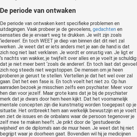
De periode van ontwaken
De periode van ontwaken kent specifieke problemen en
uitdagingen. Vaak probeer je de gevoelens,
gedachten
en
sensaties die je ervaart weg te drukken. Je wilt zijn zoals
‘iedereen’. En toch WEET je diep van binnen dat dit niet zal
werken. Je weet dat er iets anders met je aan de hand is dat
zich nog niet laat verklaren. Je wordt er onrustig van. Je ligt er
‘s nachts van wakker, je twijfelt over alles en je voelt je schuldig
dat je niet meer bent ‘zoals de anderen’. En toch laat dat gevoel
zich nog steeds niet wegstoppen. De mensen om je heen
proberen je gerust te stellen. Vertellen je dat het wel over zal
gaan. Dat het een fase is. En toch voelt het niet zo. Op hun
aanraden bezoek je misschien zelfs een psychiater. Meer voor
hen dan voor jezelf. Maar grote kans dat je bij de psychiater
merk dat je dwars door hem heen kijkt. Dat het voornamelijk
mentale concepten zijn die kunstmatig worden toegepast op je
situatie. Het ontbreekt hem aan werkelijk bewustzijn en je voelt
en ziet de issues en de onbalans waar de persoon tegenover je
zelf mee te maken heeft. Je prikt door de ‘gestudeerde
wijsheid’ en de diploma’s aan de muur heen. Je weet dat hij niet
begrijpt waar je doorheen gaat. Bovendien wil hij je medicijnen