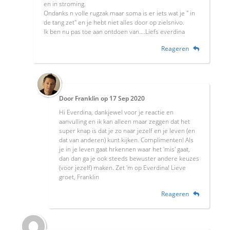
en in stroming.
Ondanks n volle rugzak maar soma is er iets wat je " in
de tang zet" en je hebt niet alles door op zielsnivo.
Ik ben nu pas toe aan ontdoen van....Liefs everdina
Reageren
Door
Franklin
op
17 Sep 2020
Hi Everdina, dankjewel voor je reactie en
aanvulling en ik kan alleen maar zeggen dat het
super knap is dat je zo naar jezelf en je leven (en
dat van anderen) kunt kijken. Complimenten! Als
je in je leven gaat hrkennen waar het 'mis' gaat,
dan dan ga je ook steeds bewuster andere keuzes
(voor jezelf) maken. Zet 'm op Everdina! Lieve
groet, Franklin
Reageren