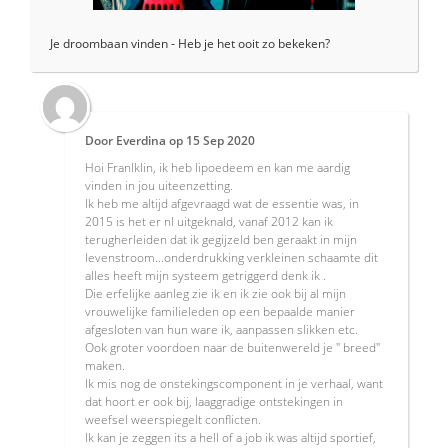
Je droombaan vinden - Heb je het ooit zo bekeken?
Door
Everdina
op
15 Sep 2020
Hoi Franlklin, ik heb lipoedeem en kan me aardig
vinden in jou uiteenzetting.
Ik heb me altijd afgevraagd wat de essentie was, in
2015 is het er nl uitgeknald, vanaf 2012 kan ik
terugherleiden dat ik gegijzeld ben geraakt in mijn
levenstroom...onderdrukking verkleinen schaamte dit
alles heeft mijn systeem getriggerd denk ik .
Die erfelijke aanleg zie ik en ik zie ook bij al mijn
vrouwelijke familieleden op een bepaalde manier
afgesloten van hun ware ik, aanpassen slikken etc.
Ook groter voordoen naar de buitenwereld je " breed"
maken.
Ik mis nog de onstekingscomponent in je verhaal, want
dat hoort er ook bij, laaggradige ontstekingen in
weefsel weerspiegelt conflicten.
Ik kan je zeggen its a hell of a job ik was altijd sportief,