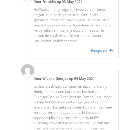
Door
Franklin
op
03 May 2021
Hi Wiebke, het ijn eigenlijk twee verschillende
dingen. Je hebt de 'praktische kant', zoals
liposuctie, maar met mijn blog wil ik vooral laten
zien wat de essentie van lipoedeem is. Wat het je
wil vertellen en hoe je je door dit meester te
maken de kwaliteit van leven kunt verbeteren.
Los van het 'praktische deel'.
Reageren
Door
Wiebke Göetjes
op
04 May 2021
Ja, daar sta ik wel voor open en dat vind ik altijd
zinnig, ben ook een fan van de boeken van
Ruediger Dahlke "Krankheit als Symbol" e.a., maar
je kunt het daarmee niet wegkrijgen of er mee
leren leven. De zieke vetcellen kun je er niet mee
veranderen, en het geeft nl. echt heeeeeel
veeeeeel pijn en verpest de quality of life
dusdanig dat je niet meer verder wilt. Je zult dus
praktisch ook iets moeten doen om daarmee