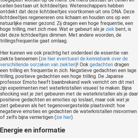
cellen bestaan uit lichtdeeltjes. Wetenschappers hebben
ontdekt dat deze lichtdeeltjes voortkomen uit ons DNA. Deze
lichtdeeltjes regenereren ons lichaam en houden ons op een
natuurlijke manier gezond. Zij dragen een hoge frequentie, een
hoge trilling, met zich mee. Wat er gebeurt als je
ziek
bent, is
dat deze lichtdeeltjes dimmen. Met andere woorden, de
trillingsfrequentie gaat omlaag.
Hier kunnen we ook prachtig het onderdeel de essentie van
ziekte benoemen (
zie hier eventueel de kennisbank over de
verschillende oorzaken van ziekten
)! Ook
gedachten
dragen
een trilling en frequentie in zich. Negatieve gedachten een lage
trilling, positieve gedachten een hoge trilling. De Japanse
professor Emoto heeft baanbrekend werk verricht om dit met
zijn experimenten met waterkristallen visueel te maken. Bijna
shocking wat je ziet gebeuren met de waterkristallen als je daar
positieve gedachten en emoties op loslaat, maar ook wat je
ziet gebeuren als het tegenovergestelde plaatsvindt: hoe
negatieve emoties en gedachten de waterkristallen misvormen
of zelfs bijna vernietigen (
zie hier
).
Energie en informatie