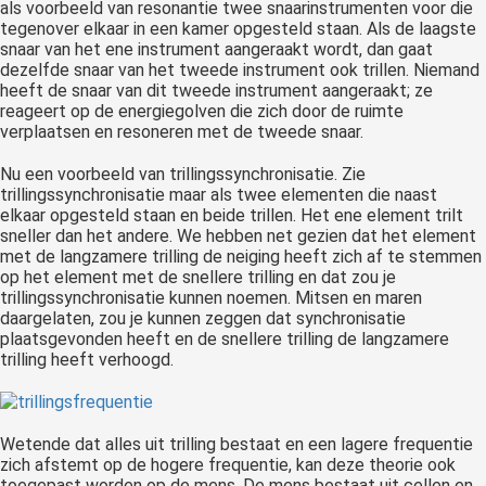
als voorbeeld van resonantie twee snaarinstrumenten voor die
tegenover elkaar in een kamer opgesteld staan. Als de laagste
snaar van het ene instrument aangeraakt wordt, dan gaat
dezelfde snaar van het tweede instrument ook trillen. Niemand
heeft de snaar van dit tweede instrument aangeraakt; ze
reageert op de energiegolven die zich door de ruimte
verplaatsen en resoneren met de tweede snaar.
Nu een voorbeeld van trillingssynchronisatie. Zie
trillingssynchronisatie maar als twee elementen die naast
elkaar opgesteld staan en beide trillen. Het ene element trilt
sneller dan het andere. We hebben net gezien dat het element
met de langzamere trilling de neiging heeft zich af te stemmen
op het element met de snellere trilling en dat zou je
trillingssynchronisatie kunnen noemen. Mitsen en maren
daargelaten, zou je kunnen zeggen dat synchronisatie
plaatsgevonden heeft en de snellere trilling de langzamere
trilling heeft verhoogd.
Wetende dat alles uit trilling bestaat en een lagere frequentie
zich afstemt op de hogere frequentie, kan deze theorie ook
toegepast worden op de mens. De mens bestaat uit cellen en