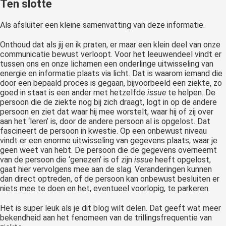
Ten slotte
Als afsluiter een kleine samenvatting van deze informatie.
Onthoud dat als jij en ik praten, er maar een klein deel van onze
communicatie bewust verloopt. Voor het leeuwendeel vindt er
tussen ons en onze lichamen een onderlinge uitwisseling van
energie en informatie plaats via licht. Dat is waarom iemand die
door een bepaald proces is gegaan, bijvoorbeeld een ziekte, zo
goed in staat is een ander met hetzelfde
issue
te helpen. De
persoon die de ziekte nog bij zich draagt, logt in op de andere
persoon en ziet dat waar hij mee worstelt, waar hij of zij over
aan het ‘leren’ is, door de andere persoon al is opgelost. Dat
fascineert de persoon in kwestie. Op een onbewust niveau
vindt er een enorme uitwisseling van gegevens plaats, waar je
geen weet van hebt. De persoon die de gegevens overneemt
van de persoon die ‘genezen’ is of zijn
issue
heeft opgelost,
gaat hier vervolgens mee aan de slag. Veranderingen kunnen
dan direct optreden, of de persoon kan onbewust besluiten er
niets mee te doen en het, eventueel voorlopig, te parkeren.
Het is super leuk als je dit blog wilt delen. Dat geeft wat meer
bekendheid aan het fenomeen van de trillingsfrequentie van