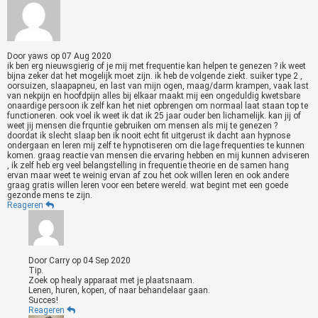
Door
yaws
op
07 Aug 2020
ik ben erg nieuwsgierig of je mij met frequentie kan helpen te genezen ? ik weet
bijna zeker dat het mogelijk moet zijn. ik heb de volgende ziekt. suiker type 2 ,
oorsuizen, slaapapneu, en last van mijn ogen, maag/darm krampen, vaak last
van nekpijn en hoofdpijn alles bij elkaar maakt mij een ongeduldig kwetsbare
onaardige persoon ik zelf kan het niet opbrengen om normaal laat staan top te
functioneren. ook voel ik weet ik dat ik 25 jaar ouder ben lichamelijk. kan jij of
weet jij mensen die frquntie gebruiken om mensen als mij te genezen ?
doordat ik slecht slaap ben ik nooit echt fit uitgerust ik dacht aan hypnose
ondergaan en leren mij zelf te hypnotiseren om die lage frequenties te kunnen
komen. graag reactie van mensen die ervaring hebben en mij kunnen adviseren
, ik zelf heb erg veel belangstelling in frequentie theorie en de samen hang
ervan maar weet te weinig ervan af zou het ook willen leren en ook andere
graag gratis willen leren voor een betere wereld. wat begint met een goede
gezonde mens te zijn.
Reageren
Door
Carry
op
04 Sep 2020
Tip.
Zoek op healy apparaat met je plaatsnaam.
Lenen, huren, kopen, of naar behandelaar gaan.
Succes!
Reageren