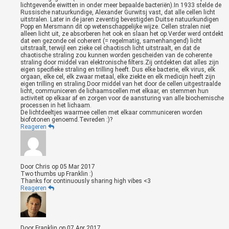
lichtgevende eiwitten in onder meer bepaalde bacteriën).In 1933 stelde de
Russische natuurkundige, Alexander Gurwitsj vast, dat alle cellen licht
uitstralen. Later in de jaren zeventig bevestigden Duitse natuurkundigen
Popp en Mersmann dit op wetenschappelijke wijze. Cellen stralen niet
alleen licht uit, ze absorberen het ook en slaan het op.Verder werd ontdekt
dat een gezonde cel coherent (= regelmatig, samenhangend) licht
uitstraalt, terwijl een zieke cel chaotisch licht uitstraalt, en dat de
chaotische straling zou kunnen worden gescheiden van de coherente
straling door middel van elektronische filters.Zij ontdekten dat alles zijn
eigen specifieke straling en trilling heeft. Dus elke bacterie, elk virus, elk
orgaan, elke cel, elk zwaar metaal, elke ziekte en elk medicijn heeft zijn
eigen trilling en straling.Door middel van het door de cellen uitgestraalde
licht, communiceren de lichaamscellen met elkaar, en stemmen hun
activiteit op elkaar af en zorgen voor de aansturing van alle biochemische
processen in het lichaam.
De lichtdeeltjes waarmee cellen met elkaar communiceren worden
biofotonen genoemd.Tevreden :)?
Reageren
Door
Chris
op
05 Mar 2017
Two thumbs up Franklin :)
Thanks for continuously sharing high vibes <3
Reageren
Door
Franklin
op
07 Apr 2017