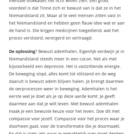
mentale blokkades het licht willen zien. Een groot
voordeel is dat Tinne zich er bewust van is dat ze in het
Niemandsland zit. Maar al te veel mensen zitten vast in
het Niemandsland en hebben geen flauw idee wat er aan
de hand is. Die krijgen medicijnen toegediend, wat het
proces verstoord, verergerd en vertraagd.
De oplossing
? Bewust ademhalen. Eigenlijk verdwijn je in
Niemandsland steeds meer in een cocon. Net als met
bijvoorbeeld een depressie. Het is vastzittende energie.
De beweging stopt, alles komt tot stilstand en de weg
daaruit is bewust adem blijven halen. Je brengt daarmee
de oerprocessen weer in beweging. Ademhalen is het
eerste wat je doet als je op deze aarde komt. Je geeft
daarmee aan dat je wilt leven. Met bewust ademhalen
maak je een bewuste keuze voor het leven. Doe dit met
compassie voor jezelf. Compassie voor het proces waar je
doorheen gaat, voor de transformatie die je doormaakt.
En dat is niets iets waar je gemakkelijk over moet denken: