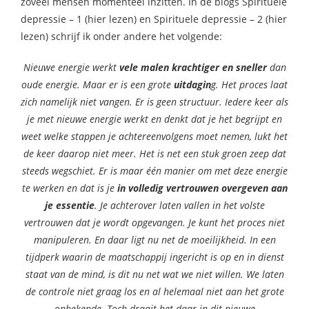
zoveel mensen momenteel inzitten. In de blogs Spirituele
depressie – 1 (hier lezen) en Spirituele depressie – 2 (hier
lezen) schrijf ik onder andere het volgende:
Nieuwe energie werkt
vele malen krachtiger en sneller
dan
oude energie. Maar er is een grote
uitdagin
g. Het proces laat
zich namelijk niet vangen. Er is geen structuur. Iedere keer als
je met nieuwe energie werkt en denkt dat je het begrijpt en
weet welke stappen je achtereenvolgens moet nemen, lukt het
de keer daarop niet meer. Het is net een stuk groen zeep dat
steeds wegschiet. Er is maar één manier om met deze energie
te werken en dat is je
in volledig vertrouwen overgeven aan
je essentie
. Je achterover laten vallen in het volste
vertrouwen dat je wordt opgevangen. Je kunt het proces niet
manipuleren. En daar ligt nu net de moeilijkheid. In een
tijdperk waarin de maatschappij ingericht is op en in dienst
staat van de mind, is dit nu net wat we niet willen. We laten
de controle niet graag los en al helemaal niet aan het grote
onbekende. Toch draait het daar in dit nieuwe