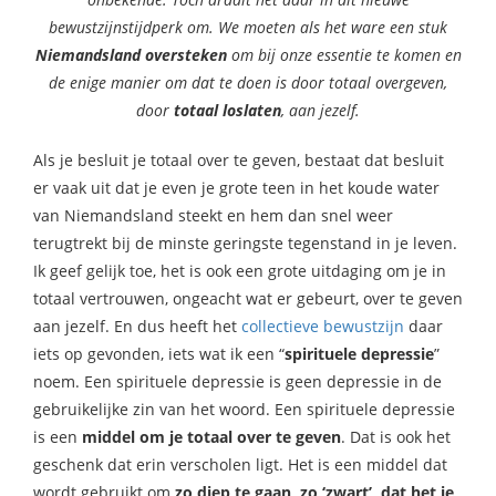
bewustzijnstijdperk om. We moeten als het ware een stuk
Niemandsland
oversteken
om bij onze essentie te komen en
de enige manier om dat te doen is door totaal overgeven,
door
totaal loslaten
, aan jezelf.
Als je besluit je totaal over te geven, bestaat dat besluit
er vaak uit dat je even je grote teen in het koude water
van Niemandsland steekt en hem dan snel weer
terugtrekt bij de minste geringste tegenstand in je leven.
Ik geef gelijk toe, het is ook een grote uitdaging om je in
totaal vertrouwen, ongeacht wat er gebeurt, over te geven
aan jezelf. En dus heeft het
collectieve bewustzijn
daar
iets op gevonden, iets wat ik een “
spirituele depressie
”
noem. Een spirituele depressie is geen depressie in de
gebruikelijke zin van het woord. Een spirituele depressie
is een
middel om je totaal over te geven
. Dat is ook het
geschenk dat erin verscholen ligt. Het is een middel dat
wordt gebruikt om
zo diep te gaan, zo ‘zwart’, dat het je